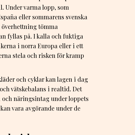
oll. Under varma lopp, som
 España eller sommarens svenska
ch överhettning tömma
 fyllas på. I kalla och fuktiga
erna i norra Europa eller i ett
erna stela och risken för kramp
kläder och cyklar kan lagen i dag
ch vätskebalans i realtid. Det
gi och näringsintag under loppets
 kan vara avgörande under de