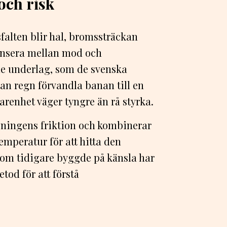
och risk
Asfalten blir hal, bromssträckan
lansera mellan mod och
nde underlag, som de svenska
an regn förvandla banan till en
arenhet väger tyngre än rå styrka.
gningens friktion och kombinerar
mperatur för att hitta den
som tidigare byggde på känsla har
tod för att förstå