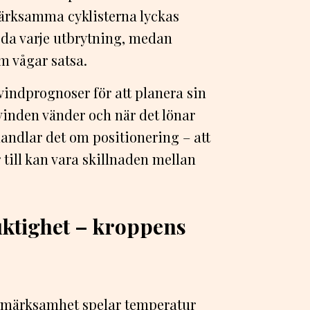
märksamma cyklisterna lyckas
öda varje utbrytning, medan
m vågar satsa.
vindprognoser för att planera sin
 vinden vänder och när det lönar
 handlar det om positionering – att
r till kan vara skillnaden mellan
uktighet – kroppens
pmärksamhet spelar temperatur