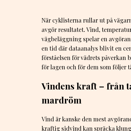
När cyklisterna rullar ut på väga
avgör resultatet. Vind, temperatur
vägbeläggning spelar en avgörande 
en tid där dataanalys blivit en ce
förståelsen för vädrets påverkan bl
för lagen och för dem som följer 
Vindens kraft – från ta
mardröm
Vind är kanske den mest avgörande
kraftig sidvind kan spräcka klun