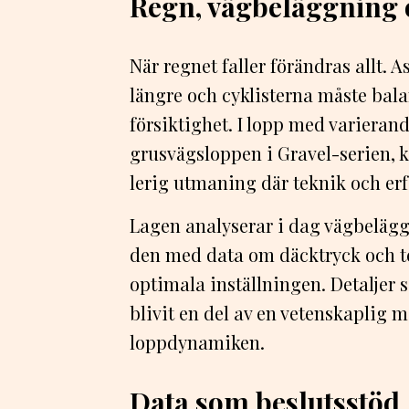
Regn, vägbeläggning 
När regnet faller förändras allt. 
längre och cyklisterna måste ba
försiktighet. I lopp med variera
grusvägsloppen i Gravel-serien, k
lerig utmaning där teknik och erf
Lagen analyserar i dag vägbeläg
den med data om däcktryck och te
optimala inställningen. Detaljer 
blivit en del av en vetenskaplig me
loppdynamiken.
Data som beslutsstöd