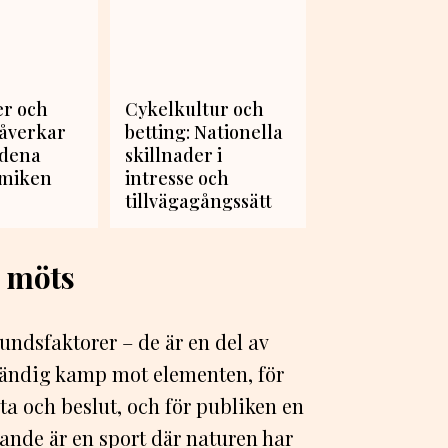
er och
Cykelkultur och
påverkar
betting: Nationella
ndena
skillnader i
amiken
intresse och
tillvägagångssätt
i möts
undsfaktorer – de är en del av
 ständig kamp mot elementen, för
ta och beslut, och för publiken en
ande är en sport där naturen har