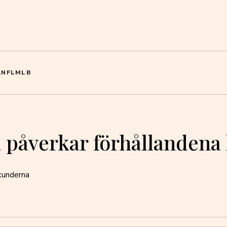
A
NFL
MLB
Så påverkar förhållanden
kunderna