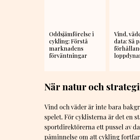
Oddsjämförelse i
Vind, väd
cykling: Förstå
data: Så 
marknadens
förhålla
förväntningar
loppdyn
När natur och strateg
Vind och väder är inte bara bakgr
spelet. För cyklisterna är det en
sportdirektörerna ett pussel av da
påminnelse om att cykling fortfar