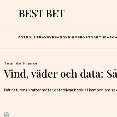
BEST BET
FOTBOLL
TRAV
SYRSA
BOXNING
SPORT
DART
NBA
PG
Tour de France
Vind, väder och data: 
När naturens krafter möter datadrivna beslut i kampen om se