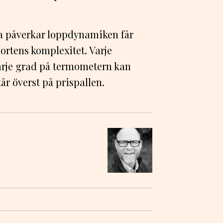
na påverkar loppdynamiken får
ortens komplexitet. Varje
arje grad på termometern kan
år överst på prispallen.