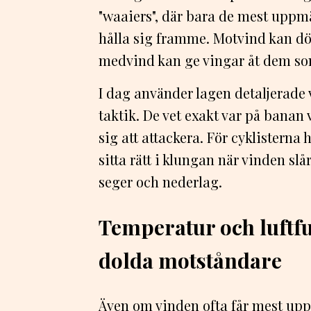
"waaiers", där bara de mest upp
hålla sig framme. Motvind kan d
medvind kan ge vingar åt dem so
I dag använder lagen detaljerade 
taktik. De vet exakt var på banan
sig att attackera. För cyklisterna
sitta rätt i klungan när vinden slå
seger och nederlag.
Temperatur och luftf
dolda motståndare
Även om vinden ofta får mest up