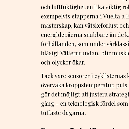
och luftfuktighet en lika viktig r
exempelvis etapperna i Vuelta a
mästerskap, kan vätskeförlust o
energidepåerna snabbare än de kan
förhållanden, som under vårklassik
blåsigt Vätternrundan, blir muskl
och olyckor ökar.
Tack vare sensorer i cyklisternas 
övervaka kroppstemperatur, puls o
gör det möjligt att justera strate
gång – en teknologisk fördel som
tuffaste dagarna.