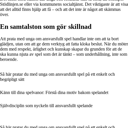
Stödlinjen.se
eller via kommunens socialtjänst. Det viktigaste är att visa
att det alltid finns hjälp att få – och att det inte är något att skämmas
över.
En samtalston som gör skillnad
Att prata med unga om ansvarsfullt spel handlar inte om att ta bort
glädjen, utan om att ge dem verktyg att fatta kloka beslut. När du möter
dem med respekt, ärlighet och kunskap skapar du grunden för att de
ska kunna njuta av spel som det är tänkt – som underhållning, inte som
beroende.
Så här pratar du med unga om ansvarsfullt spel på ett enkelt och
begripligt sätt
Känn till dina spelvanor: Förstå dina motiv bakom spelandet
Självdisciplin som nyckeln till ansvarsfullt spelande
Så här pratar du med unga om ansvarsfullt spel på ett enkelt och