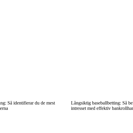
ng: Så identifierar du de mest
Långsiktig baseballbetting: Så be
ierna
intresset med effektiv bankrollha