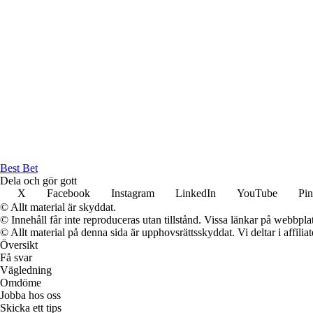
Best Bet
Dela och gör gott
X
Facebook
Instagram
LinkedIn
YouTube
Pin
© Allt material är skyddat.
© Innehåll får inte reproduceras utan tillstånd. Vissa länkar på webbpl
© Allt material på denna sida är upphovsrättsskyddat. Vi deltar i affilia
Översikt
Få svar
Vägledning
Omdöme
Jobba hos oss
Skicka ett tips