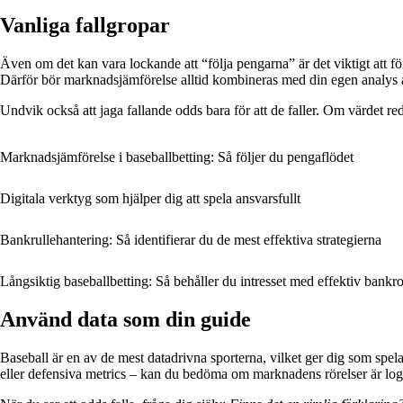
Vanliga fallgropar
Även om det kan vara lockande att “följa pengarna” är det viktigt att för
Därför bör marknadsjämförelse alltid kombineras med din egen analys av
Undvik också att jaga fallande odds bara för att de faller. Om värdet redan
Marknadsjämförelse i baseballbetting: Så följer du pengaflödet
Digitala verktyg som hjälper dig att spela ansvarsfullt
Bankrullehantering: Så identifierar du de mest effektiva strategierna
Långsiktig baseballbetting: Så behåller du intresset med effektiv bankro
Använd data som din guide
Baseball är en av de mest datadrivna sporterna, vilket ger dig som spe
eller defensiva metrics – kan du bedöma om marknadens rörelser är log