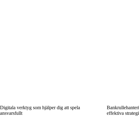
Digitala verktyg som hjälper dig att spela
Bankrullehanteri
ansvarsfullt
effektiva strateg