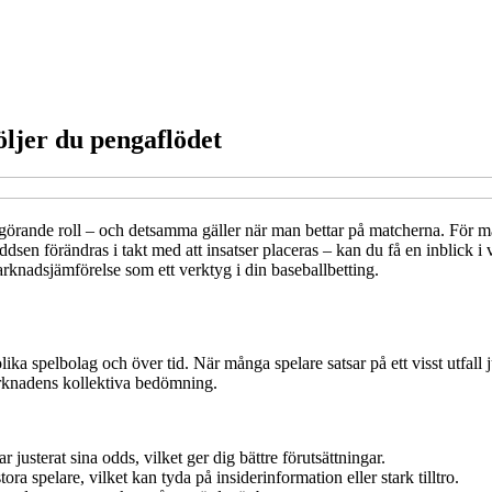
öljer du pengaflödet
 avgörande roll – och detsamma gäller när man bettar på matcherna. För m
ddsen förändras i takt med att insatser placeras – kan du få en inblick 
rknadsjämförelse som ett verktyg i din baseballbetting.
ka spelbolag och över tid. När många spelare satsar på ett visst utfall j
arknadens kollektiva bedömning.
r justerat sina odds, vilket ger dig bättre förutsättningar.
ora spelare, vilket kan tyda på insiderinformation eller stark tilltro.