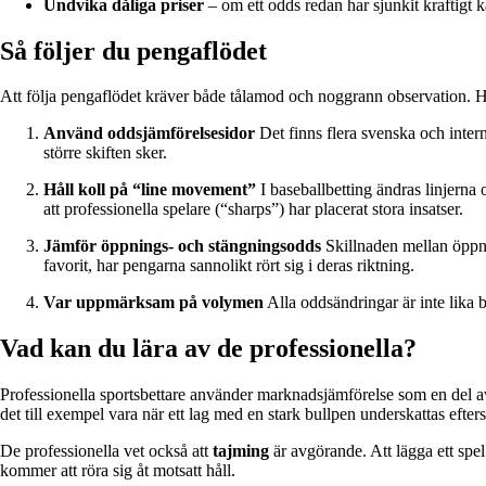
Undvika dåliga priser
– om ett odds redan har sjunkit kraftigt ka
Så följer du pengaflödet
Att följa pengaflödet kräver både tålamod och noggrann observation. H
Använd oddsjämförelsesidor
Det finns flera svenska och intern
större skiften sker.
Håll koll på “line movement”
I baseballbetting ändras linjerna 
att professionella spelare (“sharps”) har placerat stora insatser.
Jämför öppnings- och stängningsodds
Skillnaden mellan öppn
favorit, har pengarna sannolikt rört sig i deras riktning.
Var uppmärksam på volymen
Alla oddsändringar är inte lika b
Vad kan du lära av de professionella?
Professionella sportsbettare använder marknadsjämförelse som en del av s
det till exempel vara när ett lag med en stark bullpen underskattas efter
De professionella vet också att
tajming
är avgörande. Att lägga ett spel
kommer att röra sig åt motsatt håll.