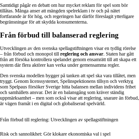
Samtidigt pågår en debatt om hur mycket reklam för spel som bör
tillåtas. Många anser att mängden spelreklam i tv och på nätet
fortfarande är för hög, och regeringen har därför föreslagit ytterligare
begränsningar för att skydda konsumenterna.
Från förbud till balanserad reglering
Utvecklingen av den svenska spellagstiftningen visar en tydlig rörelse
– från förbud och monopol till
reglering och ansvar
. Staten har gått
från att försöka kontrollera spelandet genom ensamrätt till att skapa ett
system där flera aktörer kan verka under gemensamma regler.
Den svenska modellen bygger på tanken att spel ska vara tillåtet, men
tryggt. Genom licenssystemet, Spelinspektionens tillsyn och verktyg
som Spelpaus försöker Sverige hitta balansen mellan individens frihet
och samhällets ansvar. Det är en balansgång som kräver ständig
uppmärksamhet – men som också visar att reglering, snarare än förbud,
är vägen framåt i en digital och globaliserad spelvärld.
Från förbud till reglering: Utvecklingen av spellagstiftningen
Risk och sannolikhet: Gör klokare ekonomiska val i spel