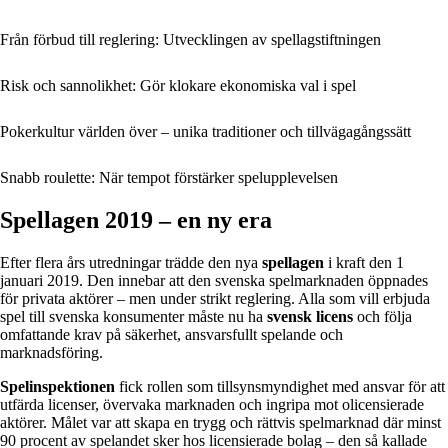
Från förbud till reglering: Utvecklingen av spellagstiftningen
Risk och sannolikhet: Gör klokare ekonomiska val i spel
Pokerkultur världen över – unika traditioner och tillvägagångssätt
Snabb roulette: När tempot förstärker spelupplevelsen
Spellagen 2019 – en ny era
Efter flera års utredningar trädde den nya
spellagen
i kraft den 1
januari 2019. Den innebar att den svenska spelmarknaden öppnades
för privata aktörer – men under strikt reglering. Alla som vill erbjuda
spel till svenska konsumenter måste nu ha
svensk licens
och följa
omfattande krav på säkerhet, ansvarsfullt spelande och
marknadsföring.
Spelinspektionen
fick rollen som tillsynsmyndighet med ansvar för att
utfärda licenser, övervaka marknaden och ingripa mot olicensierade
aktörer. Målet var att skapa en trygg och rättvis spelmarknad där minst
90 procent av spelandet sker hos licensierade bolag – den så kallade