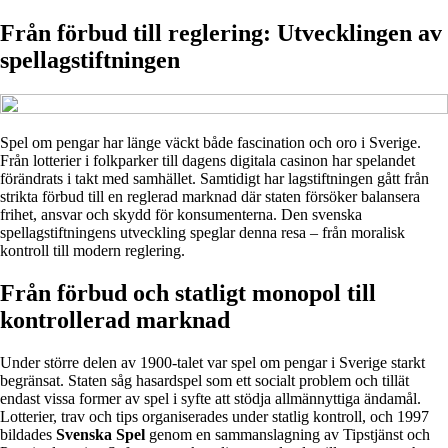
Från förbud till reglering: Utvecklingen av
spellagstiftningen
Spel om pengar har länge väckt både fascination och oro i Sverige.
Från lotterier i folkparker till dagens digitala casinon har spelandet
förändrats i takt med samhället. Samtidigt har lagstiftningen gått från
strikta förbud till en reglerad marknad där staten försöker balansera
frihet, ansvar och skydd för konsumenterna. Den svenska
spellagstiftningens utveckling speglar denna resa – från moralisk
kontroll till modern reglering.
Från förbud och statligt monopol till
kontrollerad marknad
Under större delen av 1900-talet var spel om pengar i Sverige starkt
begränsat. Staten såg hasardspel som ett socialt problem och tillät
endast vissa former av spel i syfte att stödja allmännyttiga ändamål.
Lotterier, trav och tips organiserades under statlig kontroll, och 1997
bildades
Svenska Spel
genom en sammanslagning av Tipstjänst och