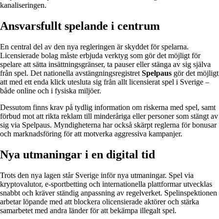
kanaliseringen.
Ansvarsfullt spelande i centrum
En central del av den nya regleringen är skyddet för spelarna.
Licensierade bolag måste erbjuda verktyg som gör det möjligt för
spelare att sätta insättningsgränser, ta pauser eller stänga av sig själva
från spel. Det nationella avstängningsregistret
Spelpaus
gör det möjligt
att med ett enda klick utesluta sig från allt licensierat spel i Sverige –
både online och i fysiska miljöer.
Dessutom finns krav på tydlig information om riskerna med spel, samt
förbud mot att rikta reklam till minderåriga eller personer som stängt av
sig via Spelpaus. Myndigheterna har också skärpt reglerna för bonusar
och marknadsföring för att motverka aggressiva kampanjer.
Nya utmaningar i en digital tid
Trots den nya lagen står Sverige inför nya utmaningar. Spel via
kryptovalutor, e-sportbetting och internationella plattformar utvecklas
snabbt och kräver ständig anpassning av regelverket. Spelinspektionen
arbetar löpande med att blockera olicensierade aktörer och stärka
samarbetet med andra länder för att bekämpa illegalt spel.