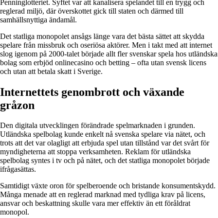
Penninglotteriet. Syftet var att kanalisera spelandet till en trygg och
reglerad miljö, där överskottet gick till staten och därmed till
samhällsnyttiga ändamål.
Det statliga monopolet ansågs länge vara det bästa sättet att skydda
spelare från missbruk och oseriösa aktörer. Men i takt med att internet
slog igenom på 2000-talet började allt fler svenskar spela hos utländska
bolag som erbjöd onlinecasino och betting – ofta utan svensk licens
och utan att betala skatt i Sverige.
Internettets genombrott och växande
gråzon
Den digitala utvecklingen förändrade spelmarknaden i grunden.
Utländska spelbolag kunde enkelt nå svenska spelare via nätet, och
trots att det var olagligt att erbjuda spel utan tillstånd var det svårt för
myndigheterna att stoppa verksamheten. Reklam för utländska
spelbolag syntes i tv och på nätet, och det statliga monopolet började
ifrågasättas.
Samtidigt växte oron för spelberoende och bristande konsumentskydd.
Många menade att en reglerad marknad med tydliga krav på licens,
ansvar och beskattning skulle vara mer effektiv än ett föråldrat
monopol.